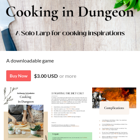
A downloadable game
$3.00 USD
or more
Buy Now